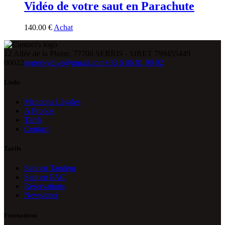
Vidéo de votre saut en Parachute
140
.
00
€
Achat
12 Allée de la Plaine, 77700 SERRIS - SIRET 799455449
00022
gegeskydive@gmail.com
+33 6 86 81 90 02
Links
Mentions Légales
A Propos
Tarifs
Contact
Tarifs
Saut en Tandem
Saut en PAC
Réservations
Newsletter
Formations