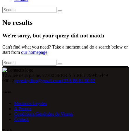
No results
We're sorry, but your query did not match
Can't find what you need? Take a moment and do a search below or
start from
our homepage
.
12 Allée de la plaine, 77700 SERRIS SIRET 799455449
00022
gegeskydive@gmail.com
+33 6 86 81 90 02
Liens
Mentions Légales
A Propos
Conditions Générales de Ventes
Contact
Tarifs