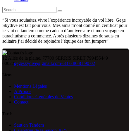
“Si vous souhaitez vivre l’expérience incroyable du vol libre, Gege
Skydive est fait pour vous. Mes amis m’ont donné un certificat pour
le saut en tandem comme cadeau d’anniversaire et mon voyage en
parachutisme a commencé. Après plusieurs dizaines de sauts en
solitaire j’ai décidé de rejoindre l’équipe des fun jumpers”.
12 Allée de la plaine, 77700 SERRIS SIRET 799455449
00022
gegeskydive@gmail.com
+33 6 86 81 90 02
Liens
Mentions Légales
A Propos
Conditions Générales de Ventes
Contact
Tarifs
Saut en Tandem
Calendrier de la Saison 2025